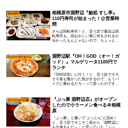
み）定休日 月曜日『歩夢』Googleマップ
で表示『麺屋 歩夢』金沢八景店ですと？
え～、そんなこん...
相模原市淵野辺『鮨処 すし亭』
魚＆寿司
110円寿司が始まった！@営業時
間
さらば回転寿司！と、言う訳で最近は回
転寿司も、頭おかしい輩に何をされるか
分かったもんじゃないので、ちょっと微
妙かな～って。まあね～そういうリスク
は昔からあったし、飲食店の卓上調味料
とかもイタズラ（犯罪）の対象ですん
淵野辺駅『OH！GOD（オー！ガ
ハンバーガー＆パン
で、そこら辺を気にしたら外...
ッド）』マルゲリータ1100円で
ランチ
『OH!GOD』に行く！と、言う訳でそろ
そろ骨も繋がった気がするので、もうバ
イクに乗れるだろ～って思ったのです
が、あえて言おう！「クラッチが握れな
いと！」ん～……さすがに30日チョイ動
かしていないと、握力とかが全然無いか
『ぶっ豚 淵野辺店』がオープン
ラーメン＆つけ麺
も？あと筋と言うか腱...
したので小ラーメン食べる＠相模
原
『ぶっ豚』と書いて”ぶっとん”と読め！
と、言う訳でそこそこ前から「淵野辺に
も出来るんだ～」と思っていた『ぶっ豚