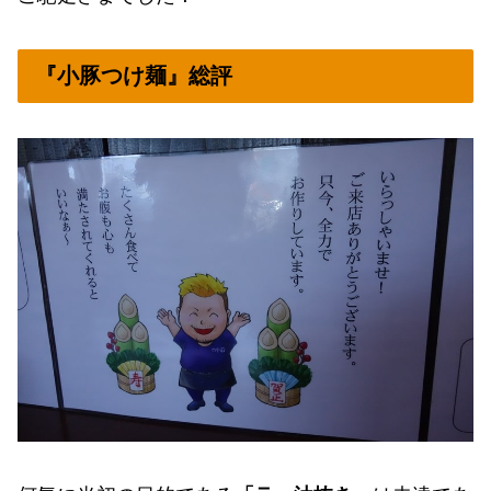
『小豚つけ麺』総評