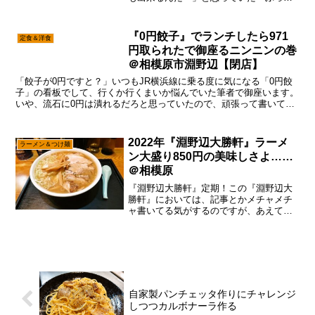
淵野辺店』でして、本日2022年1月25日
にオープンしたので、そこは一応食べに
行こうかなと。いや！どう考えても『麺
『0円餃子』でランチしたら971
定食＆洋食
屋 歩夢』に通...
円取られたで御座るニンニンの巻
＠相模原市淵野辺【閉店】
「餃子が0円ですと？」いつもJR横浜線に乗る度に気になる「0円餃
子」の看板でして、行くか行くまいか悩んでいた筆者で御座います。
いや、流石に0円は潰れるだろと思っていたので、頑張って書いても
無意味かなと。と、思っているうちに夏が過ぎ、秋になり...
2022年『淵野辺大勝軒』ラーメ
ラーメン＆つけ麺
ン大盛り850円の美味しさよ……
＠相模原
『淵野辺大勝軒』定期！この『淵野辺大
勝軒』においては、記事とかメチャメチ
ャ書いてる気がするのですが、あえて言
おう！「今後も定期的に書いて行く
と！」って言うか、やはり昨今は原材料
の値上げとかもあるので、ほぼ全てのラ
ーメン屋さんが値上げしてる説...
自家製パンチェッタ作りにチャレンジ
しつつカルボナーラ作る