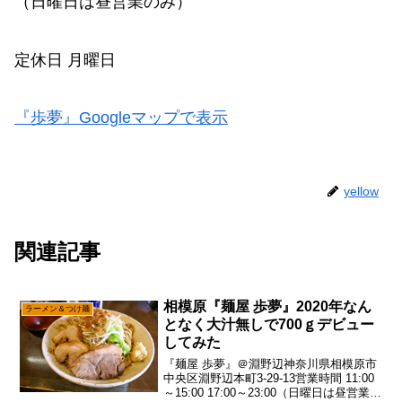
（日曜日は昼営業のみ）
定休日 月曜日
『歩夢』Googleマップで表示
yellow
関連記事
相模原『麺屋 歩夢』2020年なん
ラーメン＆つけ麺
となく大汁無しで700ｇデビュー
してみた
『麺屋 歩夢』＠淵野辺神奈川県相模原市
中央区淵野辺本町3-29-13営業時間 11:00
～15:00 17:00～23:00（日曜日は昼営業の