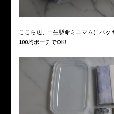
ここら辺、一生懸命ミニマムにパッ
100均ポーチでOK!