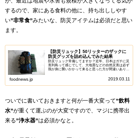
が、最近は地震や水害も規模が大きくなってる気が
するので、家にある食料の他に、持ち出ししやす
い
”非常食”
みたいな、防災アイテムは必須だと思い
ます。
【防災リュック】50リッターのザックに
防災グッズを詰め込んでみた結果
防災リュック常備してますか？近年、日本はガチに災
害列島って感じでして、大地震などの自然災害は必ず
我が身に襲いかかって来ると思った方が間違いありま
せん。と、言う訳でこの季節になるとあれこれ防災グ
ッズとかが紹介される感じですが、あえて言おう！
2019.03.11
foodnews.jp
「...
ついでに書いておきますと何が一番大変って
”飲料
水”
が重くて運ぶのが大変ですので、マジに携帯出
来る
”浄水器”
は必須かなと。