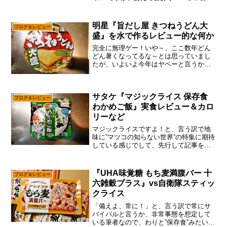
には優秀であると！」いわゆるレーショ
ン（携行食）的な感じで開発されたらし
い、自衛隊の『スティックライス』でし
明星『旨だし屋 きつねうどん大
ブログ＆レビュー
て、食べた事がある人...
盛』を水で作るレビュー的な何か
完全に無理ゲー！いや～、ここ数年どん
どん暑くなってるな～とは思っていまし
たが、いよいよ今年はヤベーと言うか、
普通に命の危険を感じる気温でして、も
はやカップラーメンの湯を沸かす事すら
無理ゲーで御座います。ん～……まあ、
サタケ『マジックライス 保存食
今月も多分に月収9万円っ...
ブログ＆レビュー
わかめご飯』実食レビュー＆カロ
リーなど
マジックライスですよ！と、言う訳で地
味に”マツコの知らない世界”の特集に期待
している感じでして、先行して記事を書
いておくパターンで御座います。いや、
今回のは”サタケ”ですのでテレビ的に紹介
されるかは微妙ですけれども、せっかく
『UHA味覚糖 もち麦満腹バー 十
ブログ＆レビュー
買った訳ですし、...
六雑穀プラス』vs自衛隊スティッ
クライス
「備えよ、常に！」と、言う訳で常にサ
バイバルと言うか、非常事態を想定して
いる筆者なので、わりと”保存食”みたいな