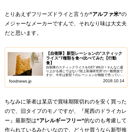
とりあえずフリーズドライと言うか
”アルファ米”
の
メジャーなメーカーですんで、それなり味は大丈夫
だと思います。
【自衛隊】新型レーションの”スティック
ライス”7種類を食べ比べてみた【行動
食】
自衛隊のスティックライスをGET WILD！そんなに盛
り上がる感じではない”陸上装備研究所”の一般開放で
すが、今年は新型？のレーションが物販で売っていた
りして、やはり地元民なら絶対に行っておいた方が良
2018.10.14
foodnews.jp
い可能性……あると思います。わりと速攻で...
ちなみに筆者は某店で賞味期限切れのを安く買った
ので、旧タイプのモノですが、『尾西のドライカレ
ー』最新型は
”アレルギーフリー”
的なのも考慮して
作られているみたいなので、どうせ買うなら新型推