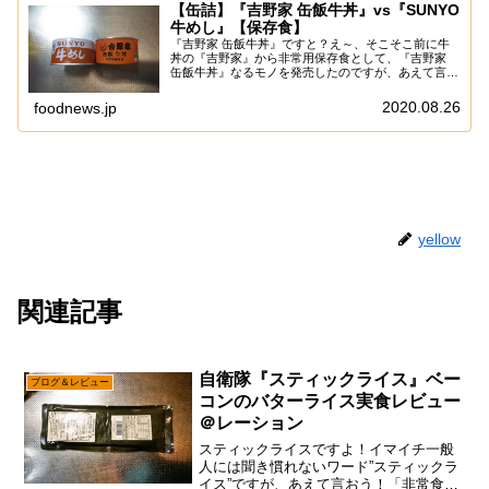
【缶詰】『吉野家 缶飯牛丼』vs『SUNYO
牛めし』【保存食】
『吉野家 缶飯牛丼』ですと？え～、そこそこ前に牛
丼の『吉野家』から非常用保存食として、『吉野家
缶飯牛丼』なるモノを発売したのですが、あえて言お
う！「高くて買えなかったと！」『吉野家』の公式通
販ショップで買おうと思ったら、なんと6缶入りで4...
2020.08.26
foodnews.jp
yellow
関連記事
自衛隊『スティックライス』ベー
ブログ＆レビュー
コンのバターライス実食レビュー
＠レーション
スティックライスですよ！イマイチ一般
人には聞き慣れないワード”スティックラ
イス”ですが、あえて言おう！「非常食的