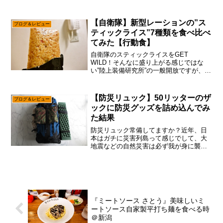
ジャンルを研究してたりして？まあね～
こういうのは出番が無いのに越した事は
無いけれども、昨今は自然災害も規模が
【自衛隊】新型レーションの”ス
ブログ＆レビュー
大きくなって来て、ま...
ティックライス”7種類を食べ比べ
てみた【行動食】
自衛隊のスティックライスをGET
WILD！そんなに盛り上がる感じではな
い”陸上装備研究所”の一般開放ですが、今
年は新型？のレーションが物販で売って
いたりして、やはり地元民なら絶対に行
っておいた方が良い可能性……あると思
【防災リュック】50リッターのザ
ブログ＆レビュー
います。わりと速攻で...
ックに防災グッズを詰め込んでみ
た結果
防災リュック常備してますか？近年、日
本はガチに災害列島って感じでして、大
地震などの自然災害は必ず我が身に襲い
かかって来ると思った方が間違いありま
せん。と、言う訳でこの季節になるとあ
れこれ防災グッズとかが紹介される感じ
ですが、あえて言おう！「...
『ミートソース さとう』美味しいミ
ートソース自家製平打ち麺を食べる時
＠新潟