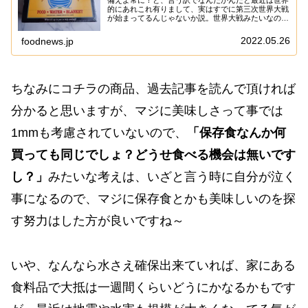
備えよ常に！と、言う訳でなんだかんだと最近は世界
的にあれこれ有りまして、実はすでに第三次世界大戦
が始まってるんじゃないか説。世界大戦みたいなのっ
て”明確にこの日に始まった”と言うよりは、徐々に
徐々に戦火が広がる感じですので、後々の歴史で見
2022.05.26
foodnews.jp
て...
ちなみにコチラの商品、過去記事を読んで頂ければ
分かると思いますが、マジに美味しさって事では
1mmも考慮されていないので、
「保存食なんか何
買っても同じでしょ？どうせ食べる機会は無いです
し？」
みたいな考えは、いざと言う時に自分が泣く
事になるので、マジに保存食とかも美味しいのを探
す努力はした方が良いですね～
いや、なんなら水さえ確保出来ていれば、家にある
食料品で大抵は一週間くらいどうにかなるかもです