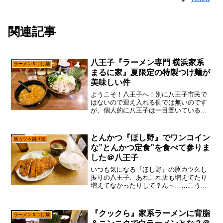
関連記事
八王子『ラーメン専門 横浜家系
ラーメン＆つけ麺
まるに家』夏限定の特製つけ麺が
美味しい件
ようこそ！八王子へ！別に八王子市民で
はないので迎え入れる側では無いのです
が、個人的に八王子は一目置いているの
で、上から目線でも可としたいと思いま
す。わりと相模原市民ですと町田駅に行
く事の方が圧倒的に多いとは思います
とんかつ『ほし野』でワンコイン
豚カツ＆揚げ物
が、ぶっちゃけグルメ的には...
な”とんかつ定食”を食べて参りま
した＠八王子
いつも気になる『ほし野』の豚カツ久し
振りの八王子、あれこれ店も増えてたり
増えてなかったりして？ん～……こうい
う激安チェーン店も嫌いって訳では無い
のですが、冷凍食品とか中国産の原材料
を使いまくり、値段にモノを言わせて周
『クックら』家系ラーメンに背脂
ラーメン＆つけ麺
辺の店から客を吸い上げ地...