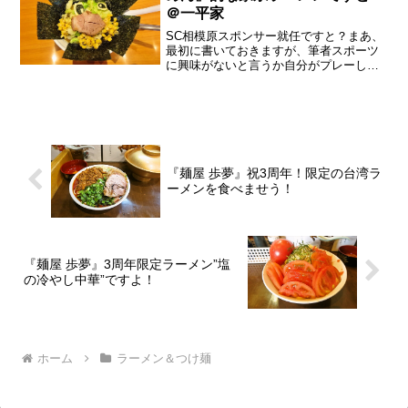
＠一平家
SC相模原スポンサー就任ですと？まあ、
最初に書いておきますが、筆者スポーツ
に興味がないと言うか自分がプレーして
る訳でもないモノには興味ゼロでして、
なんか『一平家』がSC相模原のスポンサ
ーに就任したと言われても、まったくも
って興味ないのですが...
『麺屋 歩夢』祝3周年！限定の台湾ラ
ーメンを食べませう！
『麺屋 歩夢』3周年限定ラーメン”塩
の冷やし中華”ですよ！
ホーム
ラーメン＆つけ麺