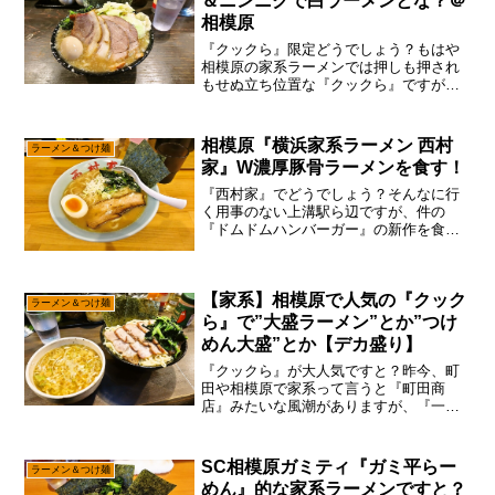
＆ニンニクで白ラーメンとな？＠
相模原
『クックら』限定どうでしょう？もはや
相模原の家系ラーメンでは押しも押され
もせぬ立ち位置な『クックら』ですが、
あえて言おう！「限定ラーメンを見逃す
なと！」わりと家系ラーメンの店って限
定ラーメンとか出さないんですけれど
相模原『横浜家系ラーメン 西村
ラーメン＆つけ麺
も、この『クックら』はちょ...
家』W濃厚豚骨ラーメンを食す！
『西村家』でどうでしょう？そんなに行
く用事のない上溝駅ら辺ですが、件の
『ドムドムハンバーガー』の新作を食べ
に行ったついでに、あえて言おう！「家
系ラーメンどうでしょうかと！」なんだ
かんだとTwitterで炎上しながらも、ちょ
【家系】相模原で人気の『クック
いちょい続いている...
ラーメン＆つけ麺
ら』で”大盛ラーメン”とか”つけ
めん大盛”とか【デカ盛り】
『クックら』が大人気ですと？昨今、町
田や相模原で家系って言うと『町田商
店』みたいな風潮がありますが、『一
蘭』が博多ラーメンでは無い様に、『町
田商店』も家系ラーメンではない可能
性……あると思います。何を言ってるの
SC相模原ガミティ『ガミ平らー
ラーメン＆つけ麺
か分からない人は、それはそれで...
めん』的な家系ラーメンですと？