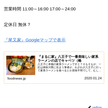
営業時間 11:00～16:00 17:00～24:00
定休日 無休？
『尾又家』Googleマップで表示
『まるに家』八王子で一番美味しい家系
ラーメンの店でキャベツ（略
八王子に本物の家系ラーメンですと？そもそもが、一
応は神奈川県に住まう筆者が、わざわざ八王子に行っ
て家系ラーメンを食べるとか意味不明でして、むしろ
逆方向の電車に乗って横浜行けよって話ですが、あえ
て言おう！「本物と言われたら試してみたい俺がい
2020.01.24
foodnews.jp
る...
yellow