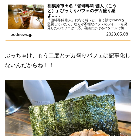
相模原市田名『珈琲専科 珈人（こう
と）』びっくりパフェのデカ盛り感
よ……
『珈琲専科 珈人』に行く時～と、言う訳でTwitterを
監視していたら、なんか不穏なパフェのツイートを発
見したのでソコは一応、審議にかけるパターンで御座
います。いや、あまり当サイトは”スイーツ”的な甘味
2023.05.08
foodnews.jp
系の記事が出て来ないかもですが、あえて...
ぶっちゃけ、もう二度とデカ盛りパフェは記事化し
ないんだからね！！