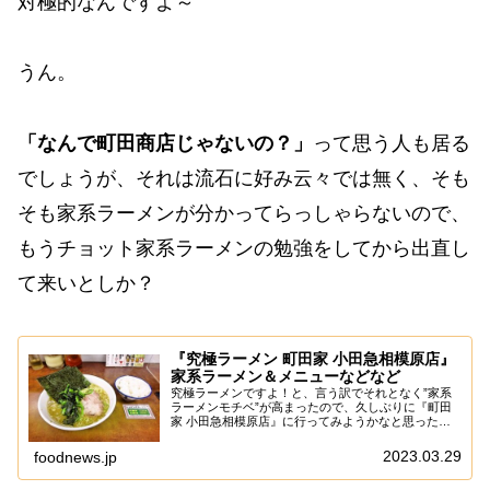
対極的なんですよ～
うん。
「なんで町田商店じゃないの？」
って思う人も居る
でしょうが、それは流石に好み云々では無く、そも
そも家系ラーメンが分かってらっしゃらないので、
もうチョット家系ラーメンの勉強をしてから出直し
て来いとしか？
『究極ラーメン 町田家 小田急相模原店』
家系ラーメン＆メニューなどなど
究極ラーメンですよ！と、言う訳でそれとなく”家系
ラーメンモチベ”が高まったので、久しぶりに『町田
家 小田急相模原店』に行ってみようかなと思ったの
ですが、あえて言おう！「ここにも”モツ煮”ブームが
来ていると！」うん。まあ、まだ言うほどには行列...
2023.03.29
foodnews.jp