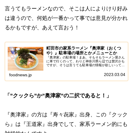
言うてもラーメンなので、そこは人によりけり好み
は違うので、何処が一番かって事では意見が分かれ
るかもですが、あえて言おう！
町田市の家系ラーメン『奥津家（おくつ
や）』駐車場の場所とかメニューとか
『奥津家』の駐車場！まあ、そもそもラーメン屋さん
に車で行くのって、わりと神奈川県ら辺では贅沢かも
ですが、そうは言うても駐車場の情報が欲しいって人
も少なくないので、たまには書いておこうかなと。
（2023年5月から場所が変わったので、コチラの駐...
2023.03.04
foodnews.jp
「”クックら”か”奥津家”の二択であると！」
『奥津家』の方は『寿々㐂家』出身、この『クック
ら』は『王道家』出身でして、家系ラーメン的にも