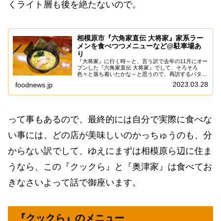
くライト層も後を絶たないので。
相模原市『六角家直伝 大将家』家系ラー
メンを食べつつメニューなど@駐車場あ
り
『大将家』に行く時～と、言う訳で去年の11月にオー
プンした『六角家直伝 大将家』でして、そろそろ
色々と落ち着いたかな～と思うので、再訪するパター
ンで御座います。いや、この『大将家』もオープンし
2023.03.28
foodnews.jp
てから値段を調整したり、朝営業をやってみたり
と、...
って事もあるので、最終的には自分で実際に食べな
い事には、どの店が美味しいのかっちゅうのも、分
からない訳でして、ゆえにまずは相模原ら辺に住ま
うなら、この『クックら』と『奥津家』は食べてお
きなさいよって話で御座います。
『クックら』のメニュー