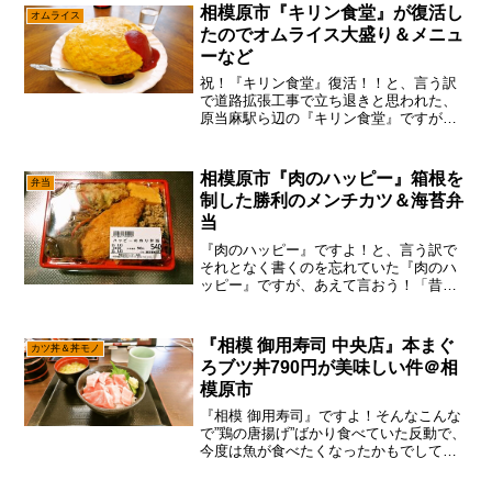
なって思っているけれども、やはり店も
相模原市『キリン食堂』が復活し
オムライス
混んだり混まなかっ...
たのでオムライス大盛り＆メニュ
ーなど
祝！『キリン食堂』復活！！と、言う訳
で道路拡張工事で立ち退きと思われた、
原当麻駅ら辺の『キリン食堂』ですが、
あえて言おう！「何気に復活したと！」
なんかちょろっと後ろに下がっただけ説
でして、閉店どころか移転もしないで、
相模原市『肉のハッピー』箱根を
弁当
しれっと復活していたぞと...
制した勝利のメンチカツ＆海苔弁
当
『肉のハッピー』ですよ！と、言う訳で
それとなく書くのを忘れていた『肉のハ
ッピー』ですが、あえて言おう！「昔は
もっと弁当が安かったと！」言うても、
そんなに昔の話では無いものの、わりと
弁当がリーズナブルだったので、この
『相模 御用寿司 中央店』本まぐ
カツ丼＆丼モノ
『肉のハッピー』（創業70...
ろブツ丼790円が美味しい件＠相
模原市
『相模 御用寿司』ですよ！そんなこんな
で”鶏の唐揚げ”ばかり食べていた反動で、
今度は魚が食べたくなったかもでして、
久し振りに『相模 御用寿司』に行ってみ
ようかなと。まあ、魚モチベになったな