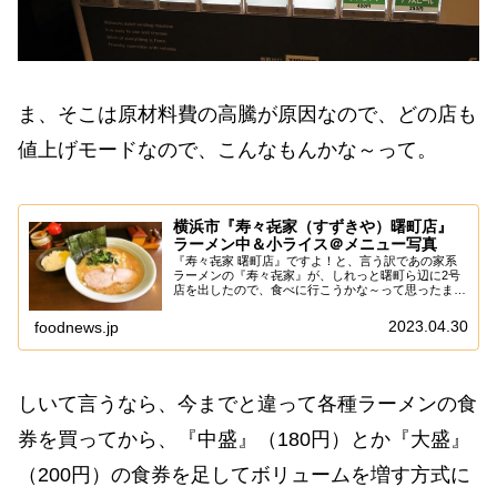
ま、そこは原材料費の高騰が原因なので、どの店も
値上げモードなので、こんなもんかな～って。
横浜市『寿々㐂家（すずきや）曙町店』
ラーメン中＆小ライス＠メニュー写真
『寿々㐂家 曙町店』ですよ！と、言う訳であの家系
ラーメンの『寿々㐂家』が、しれっと曙町ら辺に2号
店を出したので、食べに行こうかな～って思ったまま
に月日は流れたパターンですが大丈夫だ、問題ない。
いや、やはりソコは本店で食べて欲しいとは思うも
2023.04.30
foodnews.jp
の...
しいて言うなら、今までと違って各種ラーメンの食
券を買ってから、『中盛』（180円）とか『大盛』
（200円）の食券を足してボリュームを増す方式に