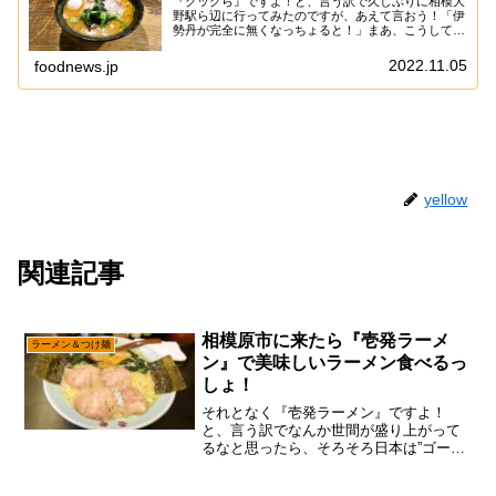
『クックら』ですよ！と、言う訳で久しぶりに相模大
野駅ら辺に行ってみたのですが、あえて言おう！「伊
勢丹が完全に無くなっちょると！」まあ、こうして更
地になっちゃうと、伊勢丹が無くなった実感を噛みし
めるかもでして、これも時代なのかな～って。ん
2022.11.05
foodnews.jp
～…...
yellow
関連記事
相模原市に来たら『壱発ラーメ
ラーメン＆つけ麺
ン』で美味しいラーメン食べるっ
しょ！
それとなく『壱発ラーメン』ですよ！
と、言う訳でなんか世間が盛り上がって
るなと思ったら、そろそろ日本は”ゴール
デンウィーク”みたいですね～まあ、1年
365日働いているので、そんなん知らんが