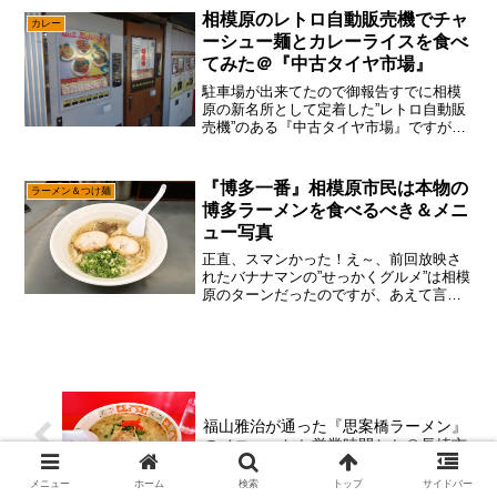
ら、個人的には色々な店をキープしてあ
相模原のレトロ自動販売機でチャ
カレー
るけれども、やは...
ーシュー麺とカレーライスを食べ
てみた＠『中古タイヤ市場』
駐車場が出来てたので御報告すでに相模
原の新名所として定着した”レトロ自動販
売機”のある『中古タイヤ市場』ですが、
バンコクから戻って来たので定点観測に
行ってみた次第です。まあ、前回も拡張
する気配はあったのですが、あえて言お
『博多一番』相模原市民は本物の
ラーメン＆つけ麺
う！「隣が駐車場にな...
博多ラーメンを食べるべき＆メニ
ュー写真
正直、スマンかった！え～、前回放映さ
れたバナナマンの”せっかくグルメ”は相模
原のターンだったのですが、あえて言お
う！「NAGAHAMAラーメンは無い
と！」いやいや、筆者もそれなり相模原
市民ですけれども、生田斗真さんや濱田
岳さんに『NAGAH...
福山雅治が通った『思案橋ラーメン』
のメニューとか営業時間とか＠長崎市
メニュー
ホーム
検索
トップ
サイドバー