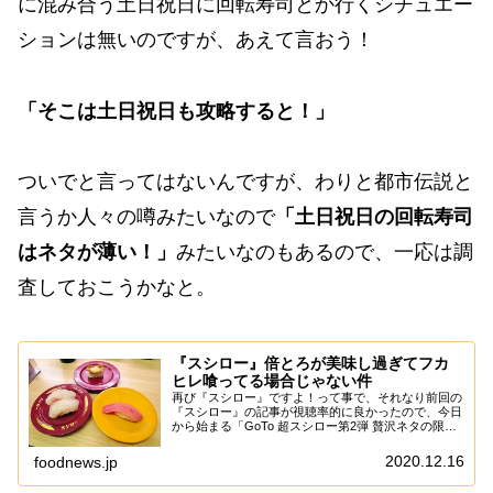
に混み合う土日祝日に回転寿司とか行くシチュエー
ションは無いのですが、あえて言おう！
「そこは土日祝日も攻略すると！」
ついでと言ってはないんですが、わりと都市伝説と
言うか人々の噂みたいなので
「土日祝日の回転寿司
はネタが薄い！」
みたいなのもあるので、一応は調
査しておこうかなと。
『スシロー』倍とろが美味し過ぎてフカ
ヒレ喰ってる場合じゃない件
再び『スシロー』ですよ！って事で、それなり前回の
『スシロー』の記事が視聴率的に良かったので、今日
から始まる「GoTo 超スシロー第2弾 贅沢ネタの限界
に挑戦。」（12月16日～12月27日）なるキャンペー
ンも積極的に記事化する感じで御座いま...
2020.12.16
foodnews.jp