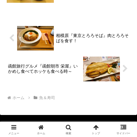
と言う事で、さして『スシロー』好きで
もない筆者ですが、なんとなく食べに行
ってみた次第。ってか、なんか公式サイ
トには「スシ...
相模原『東京とろろそば』肉とろろそ
ばを食す！
函館旅行グルメ『函館朝市 栄屋』い
かめし食べてホッケも食べる時～
ホーム
魚＆寿司
メニュー
ホーム
検索
トップ
サイドバー