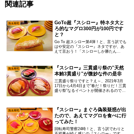
関連記事
GoTo超『スシロー』特ネタ大と
魚＆寿司
ろ的なマグロ300円が100円です
と？
Go To 超スシロー第4弾！と、言う訳でも
はや安定の『スシロー』ネタですが、あ
えて言おう！「スシローしか勝たん
と！」ってか、Google検索のアルゴリズ
ムが変わって以来、グルメ系で検索する
と”食べログ”などの大手しか上位に出なく
『スシロー』三貫盛り祭の”天然
魚＆寿司
なったので...
本鮪3貫盛り”が微妙な件の是非
三貫盛り祭りですと？え～、2021年3月
17日から4月4日まで”春だ！祭りだ！三貫
盛り祭”なるイベントが開催されるので、
それとなく偵察しに行ってみた次第。ん
～……まあ、わりと『スシロー』のイベ
ントは積極的に取り組んでいる当サイト
『スシロー』まぐろ偽装疑惑が出
ですが、なん...
魚＆寿司
たので、あえてマグロを食べに行
ってみた！
回転寿司警察24時！と、言う訳でわりと
不祥事が続く感じの『スシロー』です