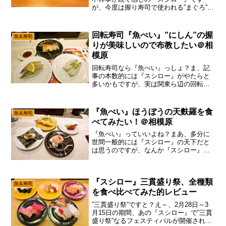
が、今度は握り寿司で使われる”まぐろ”の
方が怪しいらしいみたいなニュースで御
座います。って事で、そこら辺は本当な
のかを確かめる為に、それとなくマッハ
回転寿司『魚べい』”にしん”の握
魚＆寿司
で『スシロー』に行っ...
りが美味しいので布教したい＠相
模原
回転寿司なら『魚べい』っしょ？ま、記
事の本数的には『スシロー』がやたらと
多いかもですが、実は関東ら辺の回転寿
司では『魚べい』が一番かな～って。こ
こら辺は賛否が分かれるかもですし、地
味に『スシロー』ファンが多いのは間違
『魚べい』ほうぼうの天麩羅を食
魚＆寿司
いないのですが、『スシロ...
べてみたい！＠相模原
『魚べい』っていいよね？まあ、多分に
世間一般的には『スシロー』の天下だと
は思うのですが、なんか『スシロー』っ
てキャンペーン次第な感じでして、ナイ
スなキャンペーンを開催中なら行こうか
な～って思うのですが、通常でしたら
『スシロー』三貫盛り祭、全種類
『魚べい』1択で御座います...
魚＆寿司
を食べ比べてみた的レビュー
”三貫盛り祭”ですと？え～、2月28日～3
月15日の期間、あの『スシロー』で”三貫
盛り祭”なるフェスティバルが開催される