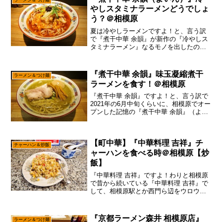
ラーメン＆つけ麺
よう食べようと思っていた『...
やしスタミナラーメンどうでしょ
う？＠相模原
夏は冷やしラーメンですよ！と、言う訳
で『煮干中華 余韻』が新作の『冷やしス
タミナラーメン』なるモノを出したの
で、それは速攻で食べに行くパターンで
御座います。ま、前回の限定は食べずに
終わっちゃったのですが、わりと『煮干
『煮干中華 余韻』味玉凝縮煮干
ラーメン＆つけ麺
中華 余韻』の限定は食べ...
ラーメンを食す！＠相模原
『煮干中華 余韻』ですよ！と、言う訳で
2021年の6月中旬くらいに、相模原でオー
プンした記憶の『煮干中華 余韻』（よい
ん）で御座います。ま、あの『貝ガラ
屋』の元店主がオープンした店との事、
そうなると相模原のラーメン好きとして
【町中華】『中華料理 吉祥』チ
は要チェックでし...
チャーハン＆炒飯
ャーハンを食べる時＠相模原【炒
飯】
『中華料理 吉祥』ですよ！わりと相模原
で昔から続いている『中華料理 吉祥』で
して、相模原駅とか西門ら辺をウロウロ
している人ならば、なんだかんだと1度は
行った事があるんじゃなかろうか？い
や！確かに今は『中華料理 吉祥』の近く
『京都ラーメン森井 相模原店』
ラーメン＆つけ麺