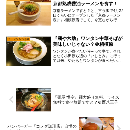
に『自由軒』がある...
京都熟成醤油ラーメンを食す！
京都ラーメンですと？と、言う訳で4月27
日くらいにオープンした『京都ラーメン
森井』相模原店でして、今更ながら行っ
てみた次第。まあ、普通にチェーン店で
すので、個人的にはそこまで期待してい
ないのですが、やはり相模原の新店って
『麺や六助』ワンタン中華そばが
事であれば、何はとも...
ラーメン＆つけ麺
美味しいじゃない？＠相模原
ワンタンが食べたい時～って事で、それ
となく小田原ら辺の『いしとみ』に行っ
て以来、やたらとワンタンが食べたい感
じのモチベーションでして、いわゆる”ワ
ンタンモチベ”のターンがやって来た
説……あると思います！ま、筆者もそれ
なり探しているのですが、...
『麺屋 悟空』麺大盛り無料、ライス
無料で食べ放題ですと？＠西八王子
ハンバーガー『コメダ珈琲店』自慢の