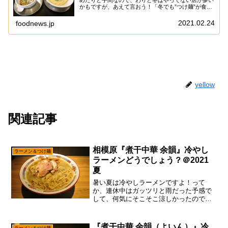
めたりと手間なので、わりと冬はやってない店が多い
かもですが、あえて言おう！「冬でも”つけ麺”が食べ
たいですと！」だって猫舌なんだも～ん！と、言う訳
でそれとなく美味しい”つけ麺”を求めて、相...
2021.02.24
foodnews.jp
yellow
関連記事
相模原『煮干中華 余韻』冷やし
ラーメン＆つけ麺
ラーメンどうでしょう？＠2021
夏
暑い夏は冷やしラーメンですよ！って
か、連休中はガッツリと雨だった予感で
して、何気にそこそこ涼しかったので、
今がまだ夏真っ盛りで有る事を忘れてい
たかもですが、あえて言おう！「夏は冷
やしの季節ですと！」と、言う訳で食べ
『煮干中華 余韻（よいん）』冷