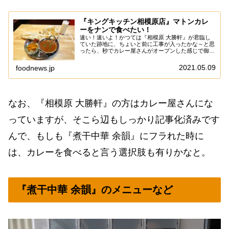
『キングキッチン相模原店』マトンカレ
ーをナンで食べたい！
速い！速いよ！かつては『相模原 大勝軒』が君臨し
ていた跡地に、ちょいと前に工事が入ったかな～と思
ったら、秒でカレー屋さんがオープンした感じで御座
います。ん～……恐るべしインドパワーｗいや、まあ
希にネパールとかパキスタンの人ってパターンも有
2021.05.09
foodnews.jp
り...
なお、『相模原 大勝軒』の方はカレー屋さんにな
っていますが、そこら辺もしっかり記事化済みです
んで、もしも『煮干中華 余韻』にフラれた時に
は、カレーを食べると言う選択肢も有りかなと。
『煮干中華 余韻』のメニューなど