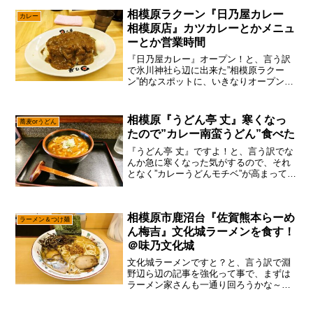
相模原ラクーン『日乃屋カレー
カレー
相模原店』カツカレーとかメニュ
ーとか営業時間
『日乃屋カレー』オープン！と、言う訳
で氷川神社ら辺に出来た”相模原ラクー
ン”的なスポットに、いきなりオープンし
た『日乃屋カレー』で御座います。い
や！別に自分的には『日乃屋カレー』っ
て聞いても、フーンってくらいの小並感
相模原『うどん亭 丈』寒くなっ
蕎麦orうどん
ですが、なんか『日乃屋カ...
たので”カレー南蛮うどん”食べた
『うどん亭 丈』ですよ！と、言う訳でな
んか急に寒くなった気がするので、それ
となく”カレーうどんモチベ”が高まって来
た次第。まあね～ここら辺は人それぞれ
だと思いますが、個人的には”うどん”を食
べたい時と、カレーうどんを食べたい時
相模原市鹿沼台『佐賀熊本らーめ
と、カレーを食...
ラーメン＆つけ麺
ん梅吉』文化城ラーメンを食す！
＠味乃文化城
文化城ラーメンですと？と、言う訳で淵
野辺ら辺の記事を強化って事で、まずは
ラーメン家さんも一通り回ろうかな～っ
て。いや、相模原市の中でも淵野辺ら辺
は大学生が多いので、やはり4月は新入生