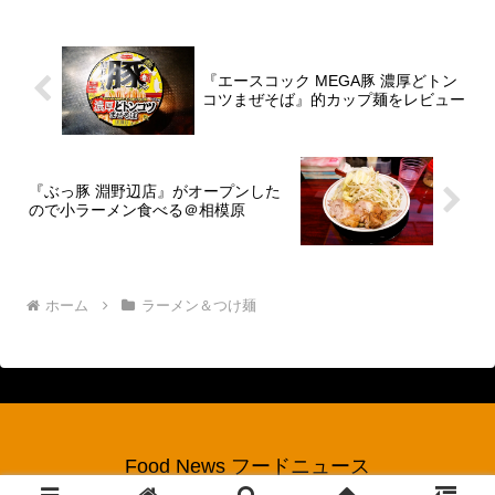
は壱発であると！」もうね～日村氏の地
元って事で相模原が紹...
『エースコック MEGA豚 濃厚どトン
コツまぜそば』的カップ麺をレビュー
『ぶっ豚 淵野辺店』がオープンした
ので小ラーメン食べる＠相模原
ホーム
ラーメン＆つけ麺
Food News フードニュース