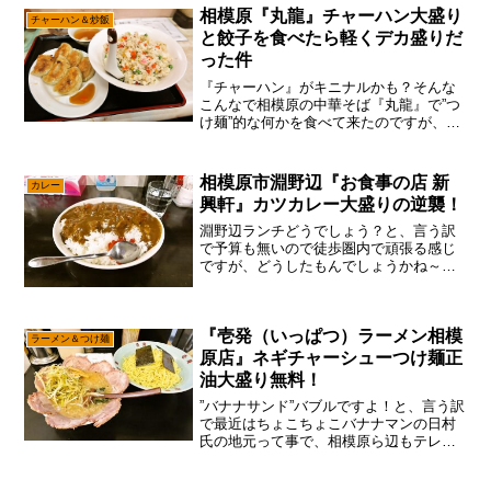
向けに一通り布教しなきゃですんで！ま
相模原『丸龍』チャーハン大盛り
チャーハン＆炒飯
あね～正直言うと、大体...
と餃子を食べたら軽くデカ盛りだ
った件
『チャーハン』がキニナルかも？そんな
こんなで相模原の中華そば『丸龍』で”つ
け麺”的な何かを食べて来たのですが、何
気にカツ丼とかチャーハンもメニューに
あって、この『丸龍』はラーメン屋さん
と言うよりは中華料理屋さん、すなわち
相模原市淵野辺『お食事の店 新
カレー
町中華としての側面も...
興軒』カツカレー大盛りの逆襲！
淵野辺ランチどうでしょう？と、言う訳
で予算も無いので徒歩圏内で頑張る感じ
ですが、どうしたもんでしょうかね～い
や、卵が先かニワトリが先か理論になっ
ちゃうけれども、結局は両方が存在しな
いと、どちらも存在出来ない説ですんで
『壱発（いっぱつ）ラーメン相模
何はともあれ広告を（略だ...
ラーメン＆つけ麺
原店』ネギチャーシューつけ麺正
油大盛り無料！
”バナナサンド”バブルですよ！と、言う訳
で最近はちょこちょこバナナマンの日村
氏の地元って事で、相模原ら辺もテレビ
で出たり出なかったりなのですが、あえ
て言おう！「一番、恩恵を受けているの